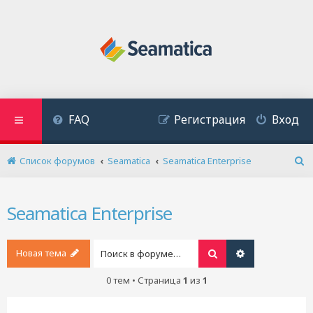
FAQ
Регистрация
Вход
Список форумов
Seamatica
Seamatica Enterprise
П
о
и
Seamatica Enterprise
с
к
Новая тема
Поиск
Расширенный 
0 тем • Страница
1
из
1