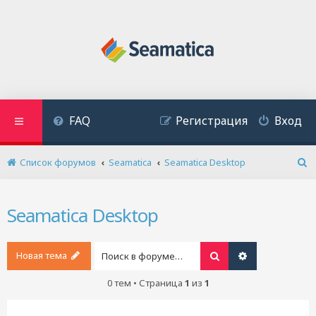
FAQ
Регистрация
Вход
Список форумов
Seamatica
Seamatica Desktop
П
о
и
Seamatica Desktop
с
к
Новая тема
Поиск
Расширенный 
0 тем • Страница
1
из
1