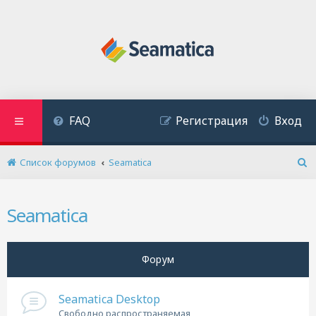
FAQ
Регистрация
Вход
Список форумов
Seamatica
П
о
и
Seamatica
с
к
Форум
Seamatica Desktop
Cвободно распространяемая