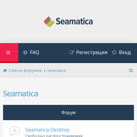
FAQ
Регистрация
Вход
Список форумов
Seamatica
П
о
и
Seamatica
с
к
Форум
Seamatica Desktop
Cвободно распространяемая