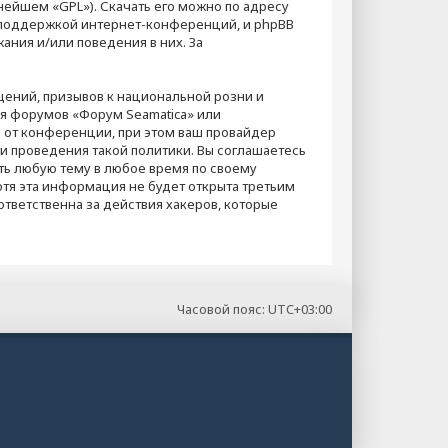
ьнейшем «GPL»). Скачать его можно по адресу
и поддержкой интернет-конференций, и phpBB
ания и/или поведения в них. За
ений, призывов к национальной розни и
ля форумов «Форум Seamatica» или
от конференции, при этом ваш провайдер
и проведения такой политики. Вы соглашаетесь
ть любую тему в любое время по своему
отя эта информация не будет открыта третьим
тветственна за действия хакеров, которые
Часовой пояс:
UTC+03:00