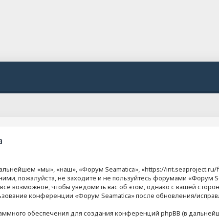
а
ьнейшем «мы», «наш», «Форум Seamatica», «https://int.seaproject.ru/
ними, пожалуйста, не заходите и не пользуйтесь форумами «Форум Se
 всё возможное, чтобы уведомить вас об этом, однако с вашей стор
ользование конференции «Форум Seamatica» после обновления/исправ
аммного обеспечения для создания конференций phpBB (в дальнейш