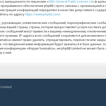
s»), выпущенного по лицензии «
GNU General Public License v2
» (в дал
я программного обеспечения phpBB строго связаны с организацией 
дминистрация конференций определяет в качестве допустимого содерж
йтесь по адресу
https://www.phpbb.com/
.
, угрожающих, клеветнических сообщений, порнографических сообщ
оны вашей страны, страны, которая предоставляет услуги хостинга д
ких сообщений могут привести к вашему немедленному отключению 
м это нужным. IP-адреса всех сообщений сохраняются для возможност
matica» имеют право удалить, отредактировать, перенести или закры
м, что введённая вами информация будет храниться в базе данных. Х
я конференции «Форум Seamatica», ни phpBB Limited не может быть о
у к ней.
 Limited