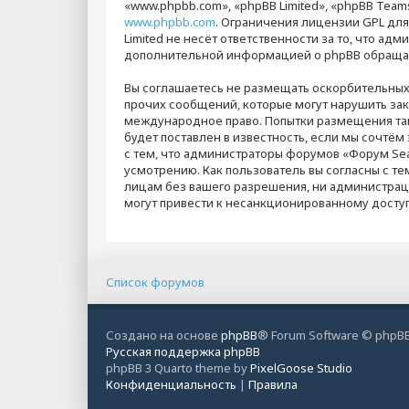
«www.phpbb.com», «phpBB Limited», «phpBB Team
www.phpbb.com
. Ограничения лицензии GPL дл
Limited не несёт ответственности за то, что а
дополнительной информацией о phpBB обраща
Вы соглашаетесь не размещать оскорбительных
прочих сообщений, которые могут нарушить зак
международное право. Попытки размещения та
будет поставлен в известность, если мы сочтё
с тем, что администраторы форумов «Форум Sea
усмотрению. Как пользователь вы согласны с те
лицам без вашего разрешения, ни администраци
могут привести к несанкционированному доступ
Список форумов
Создано на основе
phpBB
® Forum Software © phpBB
Русская поддержка phpBB
phpBB 3 Quarto theme by
PixelGoose Studio
Конфиденциальность
|
Правила