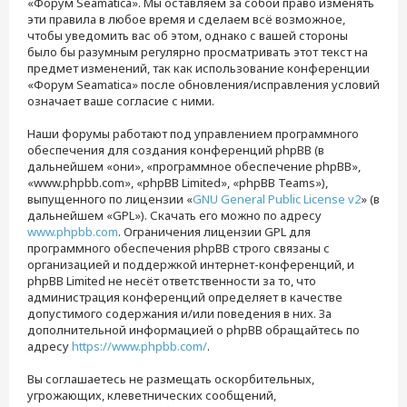
«Форум Seamatica». Мы оставляем за собой право изменять
эти правила в любое время и сделаем всё возможное,
чтобы уведомить вас об этом, однако с вашей стороны
было бы разумным регулярно просматривать этот текст на
предмет изменений, так как использование конференции
«Форум Seamatica» после обновления/исправления условий
означает ваше согласие с ними.
Наши форумы работают под управлением программного
обеспечения для создания конференций phpBB (в
дальнейшем «они», «программное обеспечение phpBB»,
«www.phpbb.com», «phpBB Limited», «phpBB Teams»),
выпущенного по лицензии «
GNU General Public License v2
» (в
дальнейшем «GPL»). Скачать его можно по адресу
www.phpbb.com
. Ограничения лицензии GPL для
программного обеспечения phpBB строго связаны с
организацией и поддержкой интернет-конференций, и
phpBB Limited не несёт ответственности за то, что
администрация конференций определяет в качестве
допустимого содержания и/или поведения в них. За
дополнительной информацией о phpBB обращайтесь по
адресу
https://www.phpbb.com/
.
Вы соглашаетесь не размещать оскорбительных,
угрожающих, клеветнических сообщений,