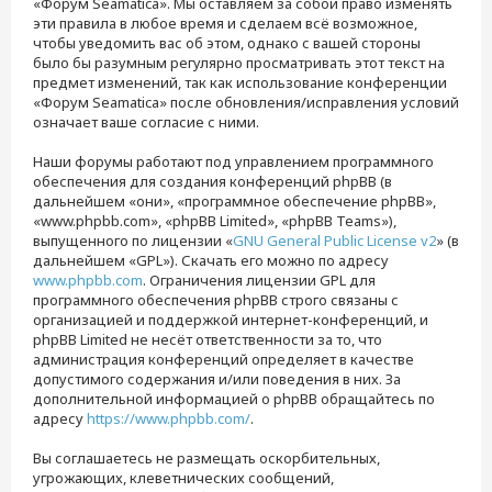
«Форум Seamatica». Мы оставляем за собой право изменять
эти правила в любое время и сделаем всё возможное,
чтобы уведомить вас об этом, однако с вашей стороны
было бы разумным регулярно просматривать этот текст на
предмет изменений, так как использование конференции
«Форум Seamatica» после обновления/исправления условий
означает ваше согласие с ними.
Наши форумы работают под управлением программного
обеспечения для создания конференций phpBB (в
дальнейшем «они», «программное обеспечение phpBB»,
«www.phpbb.com», «phpBB Limited», «phpBB Teams»),
выпущенного по лицензии «
GNU General Public License v2
» (в
дальнейшем «GPL»). Скачать его можно по адресу
www.phpbb.com
. Ограничения лицензии GPL для
программного обеспечения phpBB строго связаны с
организацией и поддержкой интернет-конференций, и
phpBB Limited не несёт ответственности за то, что
администрация конференций определяет в качестве
допустимого содержания и/или поведения в них. За
дополнительной информацией о phpBB обращайтесь по
адресу
https://www.phpbb.com/
.
Вы соглашаетесь не размещать оскорбительных,
угрожающих, клеветнических сообщений,