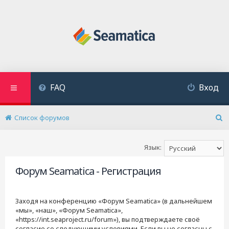
FAQ
Вход
Список форумов
П
о
и
Язык:
с
к
Форум Seamatica - Регистрация
Заходя на конференцию «Форум Seamatica» (в дальнейшем
«мы», «наш», «Форум Seamatica»,
«https://int.seaproject.ru/forum»), вы подтверждаете своё
согласие со следующими условиями. Если вы не согласны с