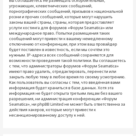
Вы соглашаетесь не размещать оскорбительных,
угрожающих, клеветнических сообщений,
порнографических сообщений, призывов к национальной
розни и прочих сообщений, которые могут нарушить
законы вашей страны, страны, которая предоставляет
услуги хостинга для форумов «Форум Seamatica» или
международное право. Попытки размещения таких
сообщений могут привести к вашему немедленному
отключению от конференции, при этом ваш провайдер
будет поставлен в известность, если мы сочтём это
нужным. IP-адреса всех сообщений сохраняются для
возможности проведения такой политики. Вы соглашаетесь
с тем, что администраторы форумов «Форум Seamatica»
имеют право удалить, отредактировать, перенести или
закрыть любую тему в любое время по своему усмотрению.
Как пользователь вы согласны с тем, что введённая вами
информация будет храниться в базе данных. Хотя эта
информация не будет открыта третьим лицам без вашего
разрешения, ни администрация конференции «Форум
Seamatica», ни phpBB Limited не может быть ответственна за
действия хакеров, которые могут привести к
несанкционированному доступу к ней.