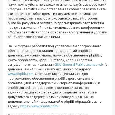
ними, пожалуйста, не заходите и не пользуйтесь форумами
«Форум Seamatica». Мы оставляем за собой право изменять
эти правила в любое время и сделаем всё возможное,
чтобы уведомить вас об этом, однако с вашей стороны
было бы разумным регулярно просматривать этот текст на
предмет изменений, так как использование конференции
«Форум Seamatica» после обновления/исправления условий
означает ваше согласие с ними.
Наши форумы работают под управлением программного
обеспечения для создания конференций phpBB (в
дальнейшем «они», «программное обеспечение phpBB»,
«www.phpbb.com», «phpBB Limited», «phpBB Teams»),
выпущенного по лицензии «
GNU General Public License v2
» (в
дальнейшем «GPL»). Скачать его можно по адресу
www.phpbb.com
. Ограничения лицензии GPL для
программного обеспечения phpBB строго связаны с
организацией и поддержкой интернет-конференций, и
phpBB Limited не несёт ответственности за то, что
администрация конференций определяет в качестве
допустимого содержания и/или поведения в них. За
дополнительной информацией о phpBB обращайтесь по
адресу
https://www.phpbb.com/
.