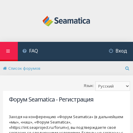
FAQ
Вход
Список форумов
П
о
и
Язык:
с
к
Форум Seamatica - Регистрация
Заходя на конференцию «Форум Seamatica» (в дальнейшем
«мы», «наш», «Форум Seamatica»,
«https://int.seaproject.ru/forum»), вы подтверждаете своё
согласие со следующими условиями. Если вы не согласны с