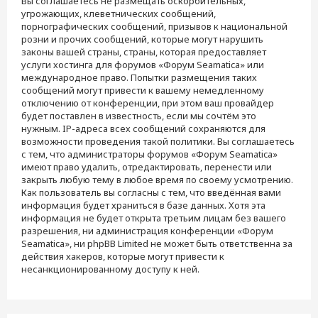
Вы соглашаетесь не размещать оскорбительных,
угрожающих, клеветнических сообщений,
порнографических сообщений, призывов к национальной
розни и прочих сообщений, которые могут нарушить
законы вашей страны, страны, которая предоставляет
услуги хостинга для форумов «Форум Seamatica» или
международное право. Попытки размещения таких
сообщений могут привести к вашему немедленному
отключению от конференции, при этом ваш провайдер
будет поставлен в известность, если мы сочтём это
нужным. IP-адреса всех сообщений сохраняются для
возможности проведения такой политики. Вы соглашаетесь
с тем, что администраторы форумов «Форум Seamatica»
имеют право удалить, отредактировать, перенести или
закрыть любую тему в любое время по своему усмотрению.
Как пользователь вы согласны с тем, что введённая вами
информация будет храниться в базе данных. Хотя эта
информация не будет открыта третьим лицам без вашего
разрешения, ни администрация конференции «Форум
Seamatica», ни phpBB Limited не может быть ответственна за
действия хакеров, которые могут привести к
несанкционированному доступу к ней.