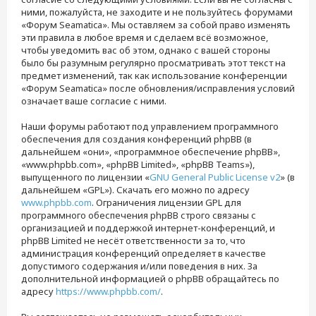
ними, пожалуйста, не заходите и не пользуйтесь форумами
«Форум Seamatica». Мы оставляем за собой право изменять
эти правила в любое время и сделаем всё возможное,
чтобы уведомить вас об этом, однако с вашей стороны
было бы разумным регулярно просматривать этот текст на
предмет изменений, так как использование конференции
«Форум Seamatica» после обновления/исправления условий
означает ваше согласие с ними.
Наши форумы работают под управлением программного
обеспечения для создания конференций phpBB (в
дальнейшем «они», «программное обеспечение phpBB»,
«www.phpbb.com», «phpBB Limited», «phpBB Teams»),
выпущенного по лицензии «
GNU General Public License v2
» (в
дальнейшем «GPL»). Скачать его можно по адресу
www.phpbb.com
. Ограничения лицензии GPL для
программного обеспечения phpBB строго связаны с
организацией и поддержкой интернет-конференций, и
phpBB Limited не несёт ответственности за то, что
администрация конференций определяет в качестве
допустимого содержания и/или поведения в них. За
дополнительной информацией о phpBB обращайтесь по
адресу
https://www.phpbb.com/
.