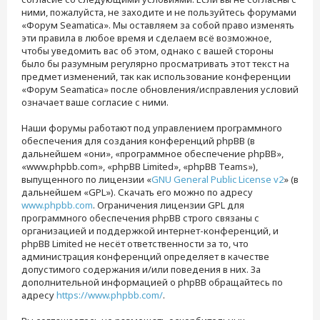
ними, пожалуйста, не заходите и не пользуйтесь форумами
«Форум Seamatica». Мы оставляем за собой право изменять
эти правила в любое время и сделаем всё возможное,
чтобы уведомить вас об этом, однако с вашей стороны
было бы разумным регулярно просматривать этот текст на
предмет изменений, так как использование конференции
«Форум Seamatica» после обновления/исправления условий
означает ваше согласие с ними.
Наши форумы работают под управлением программного
обеспечения для создания конференций phpBB (в
дальнейшем «они», «программное обеспечение phpBB»,
«www.phpbb.com», «phpBB Limited», «phpBB Teams»),
выпущенного по лицензии «
GNU General Public License v2
» (в
дальнейшем «GPL»). Скачать его можно по адресу
www.phpbb.com
. Ограничения лицензии GPL для
программного обеспечения phpBB строго связаны с
организацией и поддержкой интернет-конференций, и
phpBB Limited не несёт ответственности за то, что
администрация конференций определяет в качестве
допустимого содержания и/или поведения в них. За
дополнительной информацией о phpBB обращайтесь по
адресу
https://www.phpbb.com/
.