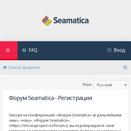
FAQ
Вход
Список форумов
П
о
и
Язык:
с
к
Форум Seamatica - Регистрация
Заходя на конференцию «Форум Seamatica» (в дальнейшем
«мы», «наш», «Форум Seamatica»,
«https://int.seaproject.ru/forum»), вы подтверждаете своё
согласие со следующими условиями. Если вы не согласны с