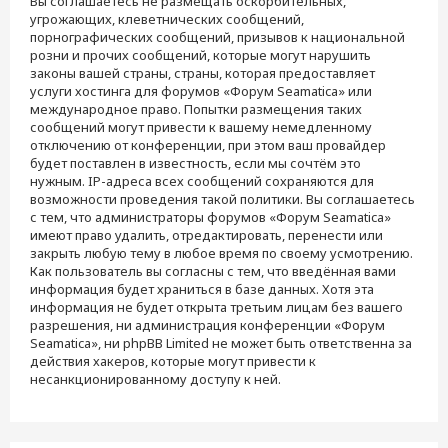
Вы соглашаетесь не размещать оскорбительных,
угрожающих, клеветнических сообщений,
порнографических сообщений, призывов к национальной
розни и прочих сообщений, которые могут нарушить
законы вашей страны, страны, которая предоставляет
услуги хостинга для форумов «Форум Seamatica» или
международное право. Попытки размещения таких
сообщений могут привести к вашему немедленному
отключению от конференции, при этом ваш провайдер
будет поставлен в известность, если мы сочтём это
нужным. IP-адреса всех сообщений сохраняются для
возможности проведения такой политики. Вы соглашаетесь
с тем, что администраторы форумов «Форум Seamatica»
имеют право удалить, отредактировать, перенести или
закрыть любую тему в любое время по своему усмотрению.
Как пользователь вы согласны с тем, что введённая вами
информация будет храниться в базе данных. Хотя эта
информация не будет открыта третьим лицам без вашего
разрешения, ни администрация конференции «Форум
Seamatica», ни phpBB Limited не может быть ответственна за
действия хакеров, которые могут привести к
несанкционированному доступу к ней.