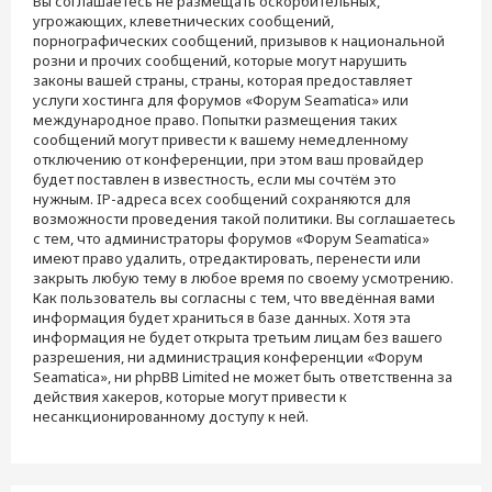
Вы соглашаетесь не размещать оскорбительных,
угрожающих, клеветнических сообщений,
порнографических сообщений, призывов к национальной
розни и прочих сообщений, которые могут нарушить
законы вашей страны, страны, которая предоставляет
услуги хостинга для форумов «Форум Seamatica» или
международное право. Попытки размещения таких
сообщений могут привести к вашему немедленному
отключению от конференции, при этом ваш провайдер
будет поставлен в известность, если мы сочтём это
нужным. IP-адреса всех сообщений сохраняются для
возможности проведения такой политики. Вы соглашаетесь
с тем, что администраторы форумов «Форум Seamatica»
имеют право удалить, отредактировать, перенести или
закрыть любую тему в любое время по своему усмотрению.
Как пользователь вы согласны с тем, что введённая вами
информация будет храниться в базе данных. Хотя эта
информация не будет открыта третьим лицам без вашего
разрешения, ни администрация конференции «Форум
Seamatica», ни phpBB Limited не может быть ответственна за
действия хакеров, которые могут привести к
несанкционированному доступу к ней.