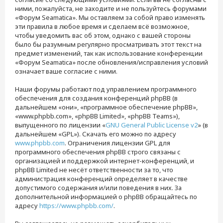
ними, пожалуйста, не заходите и не пользуйтесь форумами
«Форум Seamatica». Мы оставляем за собой право изменять
эти правила в любое время и сделаем всё возможное,
чтобы уведомить вас об этом, однако с вашей стороны
было бы разумным регулярно просматривать этот текст на
предмет изменений, так как использование конференции
«Форум Seamatica» после обновления/исправления условий
означает ваше согласие с ними.
Наши форумы работают под управлением программного
обеспечения для создания конференций phpBB (в
дальнейшем «они», «программное обеспечение phpBB»,
«www.phpbb.com», «phpBB Limited», «phpBB Teams»),
выпущенного по лицензии «
GNU General Public License v2
» (в
дальнейшем «GPL»). Скачать его можно по адресу
www.phpbb.com
. Ограничения лицензии GPL для
программного обеспечения phpBB строго связаны с
организацией и поддержкой интернет-конференций, и
phpBB Limited не несёт ответственности за то, что
администрация конференций определяет в качестве
допустимого содержания и/или поведения в них. За
дополнительной информацией о phpBB обращайтесь по
адресу
https://www.phpbb.com/
.