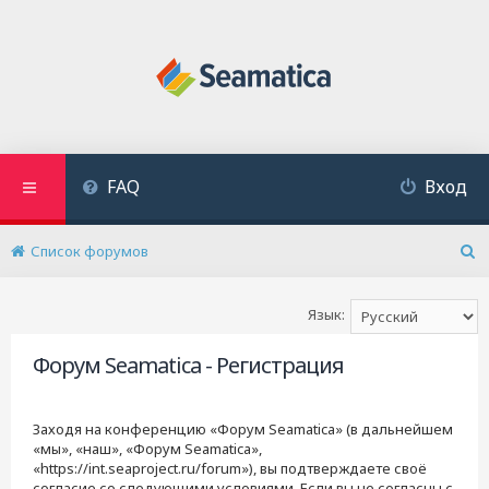
FAQ
Вход
Список форумов
П
о
и
Язык:
с
к
Форум Seamatica - Регистрация
Заходя на конференцию «Форум Seamatica» (в дальнейшем
«мы», «наш», «Форум Seamatica»,
«https://int.seaproject.ru/forum»), вы подтверждаете своё
согласие со следующими условиями. Если вы не согласны с