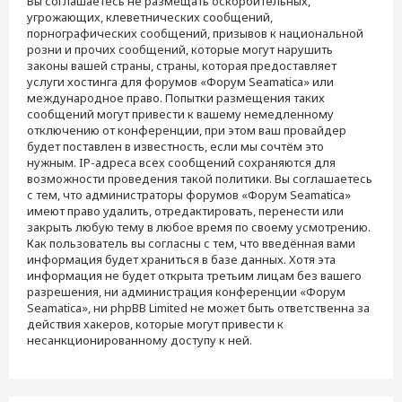
Вы соглашаетесь не размещать оскорбительных,
угрожающих, клеветнических сообщений,
порнографических сообщений, призывов к национальной
розни и прочих сообщений, которые могут нарушить
законы вашей страны, страны, которая предоставляет
услуги хостинга для форумов «Форум Seamatica» или
международное право. Попытки размещения таких
сообщений могут привести к вашему немедленному
отключению от конференции, при этом ваш провайдер
будет поставлен в известность, если мы сочтём это
нужным. IP-адреса всех сообщений сохраняются для
возможности проведения такой политики. Вы соглашаетесь
с тем, что администраторы форумов «Форум Seamatica»
имеют право удалить, отредактировать, перенести или
закрыть любую тему в любое время по своему усмотрению.
Как пользователь вы согласны с тем, что введённая вами
информация будет храниться в базе данных. Хотя эта
информация не будет открыта третьим лицам без вашего
разрешения, ни администрация конференции «Форум
Seamatica», ни phpBB Limited не может быть ответственна за
действия хакеров, которые могут привести к
несанкционированному доступу к ней.