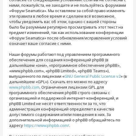
ними, пожалуйста, не заходите и не пользуйтесь форумами
«Форум Seamatica». Мы оставляем за собой право изменять
эти правила в любое время и сделаем всё возможное,
чтобы уведомить вас об этом, однако с вашей стороны
было бы разумным регулярно просматривать этот текст на
предмет изменений, так как использование конференции
«Форум Seamatica» после обновления/исправления условий
означает ваше согласие с ними.
Наши форумы работают под управлением программного
обеспечения для создания конференций phpBB (в
дальнейшем «они», «программное обеспечение phpBB»,
«www.phpbb.com», «phpBB Limited», «phpBB Teams»),
выпущенного по лицензии «
GNU General Public License v2
» (в
дальнейшем «GPL»). Скачать его можно по адресу
www.phpbb.com
. Ограничения лицензии GPL для
программного обеспечения phpBB строго связаны с
организацией и поддержкой интернет-конференций, и
phpBB Limited не несёт ответственности за то, что
администрация конференций определяет в качестве
допустимого содержания и/или поведения в них. За
дополнительной информацией о phpBB обращайтесь по
адресу
https://www.phpbb.com/
.