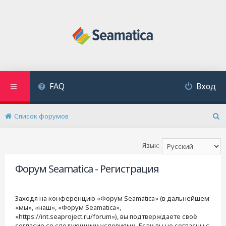
FAQ
Вход
Список форумов
П
о
и
Язык:
с
к
Форум Seamatica - Регистрация
Заходя на конференцию «Форум Seamatica» (в дальнейшем
«мы», «наш», «Форум Seamatica»,
«https://int.seaproject.ru/forum»), вы подтверждаете своё
согласие со следующими условиями. Если вы не согласны с