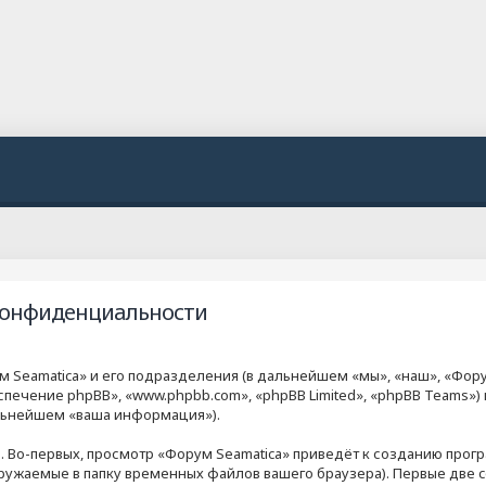
 конфиденциальности
Seamatica» и его подразделения (в дальнейшем «мы», «наш», «Форум Se
печение phpBB», «www.phpbb.com», «phpBB Limited», «phpBB Teams»
альнейшем «ваша информация»).
 Во-первых, просмотр «Форум Seamatica» приведёт к созданию пр
гружаемые в папку временных файлов вашего браузера). Первые две 