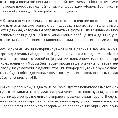
тификатор анонимной сессии (в дальнейшем «session-id»), автомати
ана после просмотра одной из тем конференции «Форум Seamatica» и
 таким образом удобство работы с форумами.
 Seamatica» мы можем установить cookies, внешние по отношению 
орого является рассмотрение страниц, созданных исключительно пр
тся данные, которые вы отправляете на форум. Этими данными могу
записью Гостя (в дальнейшем «анонимные сообщения»), данные, ук
я запись») и сообщения, оставленные вами после регистрации и авт
нимум, однозначно идентифицируемое имя (в дальнейшем «ваше имя 
ароль») и реальный адрес email (в дальнейшем «ваш адрес email»). 
ми о защите компьютерной информации, применяемыми в стране, пр
конференции «Форум Seamatica», кроме вашего имени пользователя, 
о вводу, на усмотрение администрации конференции «Форум Seamatic
писи будет общедоступна. Кроме того, у вас есть возможность согла
обеспечением phpBB.
 хэшированием). Однако не рекомендуется использовать этот же са
учётной записи на форумах «Форум Seamatica», пожалуйста, храните е
ted, ни другое третье лицо не вправе спрашивать ваш пароль. В случ
 восстановления пароля «Забыли пароль?», предусмотренной програ
ш адрес email, после чего программное обеспечение phpBB сгенерир