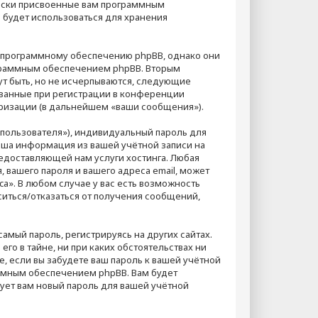
чески присвоенные вам программным
 будет использоваться для хранения
к программному обеспечению phpBB, однако они
ограммным обеспечением phpBB. Вторым
т быть, но не исчерпываются, следующие
азанные при регистрации в конференции
оризации (в дальнейшем «ваши сообщения»).
пользователя»), индивидуальный пароль для
Ваша информация из вашей учётной записи на
едоставляющей нам услуги хостинга. Любая
вашего пароля и вашего адреса email, может
a». В любом случае у вас есть возможность
ситься/отказаться от получения сообщений,
мый пароль, регистрируясь на других сайтах.
го в тайне, ни при каких обстоятельствах ни
ае, если вы забудете ваш пароль к вашей учётной
ммным обеспечением phpBB. Вам будет
ует вам новый пароль для вашей учётной