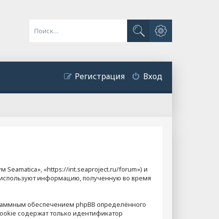
Расширенный поиск
Поиск
Регистрация
Вход
amatica», «https://int.seaproject.ru/forum») и
) используют информацию, полученную во время
ограммным обеспечением phpBB определённого
cookie содержат только идентификатор