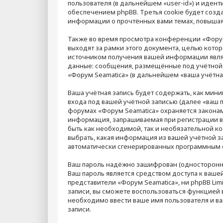
пользователя (в дальнейшем «user-id») и иден
обеспечением phpBB. Третья cookie будет созд
информации о прочтённых вами темах, повышая
Также во время просмотра конференции «Форум
выходят за рамки этого документа, целью кот
источником получения вашей информации являю
данные: сообщения, размещённые под учётной 
«Форум Seamatica» (в дальнейшем «ваша учётна
Ваша учётная запись будет содержать, как ми
входа под вашей учётной записью (далее «ваш п
форумах «Форум Seamatica» охраняется закона
информация, запрашиваемая при регистрации в 
быть как необходимой, так и необязательной к
выбрать, какая информация из вашей учётной за
автоматически сгенерированных программным 
Ваш пароль надёжно зашифрован (односторонним
Ваш пароль является средством доступа к вашей 
представители «Форум Seamatica», ни phpBB Limi
записи, вы сможете воспользоваться функцией
необходимо ввести ваше имя пользователя и ва
записи.