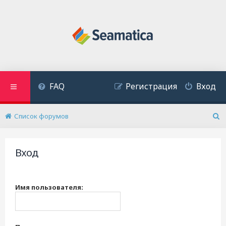
FAQ
Регистрация
Вход
Список форумов
П
о
и
Вход
с
к
Имя пользователя: