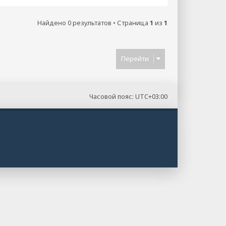
Найдено 0 результатов • Страница
1
из
1
Перейти
Часовой пояс:
UTC+03:00