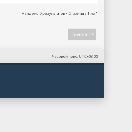
Найдено 0 результатов • Страница
1
из
1
Перейти
Часовой пояс:
UTC+03:00