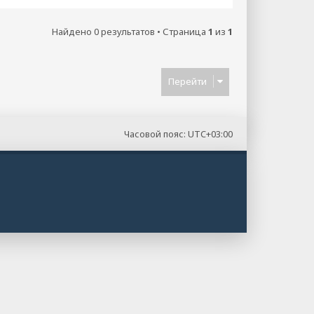
Найдено 0 результатов • Страница
1
из
1
Перейти
Часовой пояс:
UTC+03:00