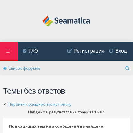
FAQ
Регистрация
Вход
Список форумов
П
о
и
Темы без ответов
с
к
Перейти к расширенному поиску
Найдено 0 результатов • Страница
1
из
1
Подходящих тем или сообщений не найдено.