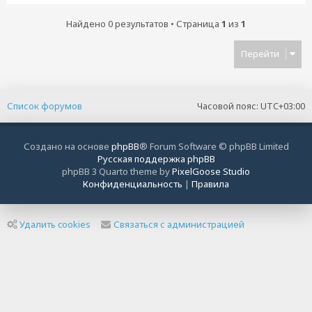
Найдено 0 результатов • Страница
1
из
1
Перейти
Список форумов
Часовой пояс:
UTC+03:00
Создано на основе
phpBB
® Forum Software © phpBB Limited
Русская поддержка phpBB
phpBB 3 Quarto theme by
PixelGoose Studio
Конфиденциальность
|
Правила
Удалить cookies
Связаться с администрацией