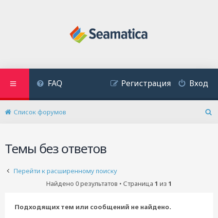
FAQ
Регистрация
Вход
Список форумов
П
о
и
Темы без ответов
с
к
Перейти к расширенному поиску
Найдено 0 результатов • Страница
1
из
1
Подходящих тем или сообщений не найдено.