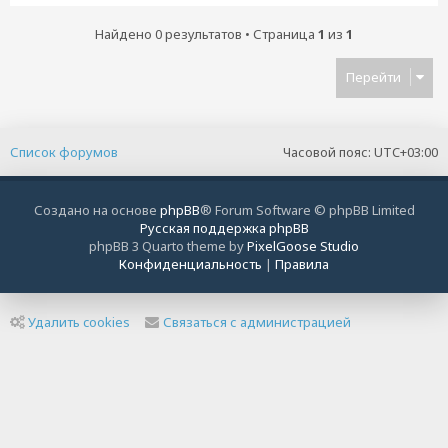
Найдено 0 результатов • Страница
1
из
1
Перейти
Список форумов
Часовой пояс:
UTC+03:00
Создано на основе
phpBB
® Forum Software © phpBB Limited
Русская поддержка phpBB
phpBB 3 Quarto theme by
PixelGoose Studio
Конфиденциальность
|
Правила
Удалить cookies
Связаться с администрацией