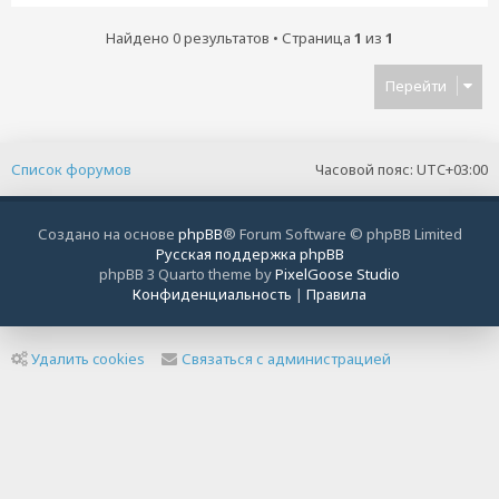
Найдено 0 результатов • Страница
1
из
1
Перейти
Список форумов
Часовой пояс:
UTC+03:00
Создано на основе
phpBB
® Forum Software © phpBB Limited
Русская поддержка phpBB
phpBB 3 Quarto theme by
PixelGoose Studio
Конфиденциальность
|
Правила
Удалить cookies
Связаться с администрацией