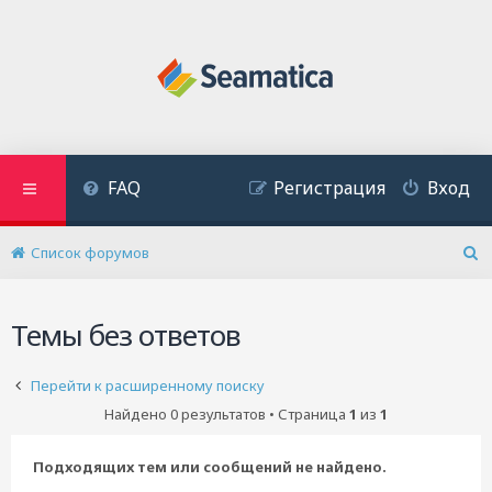
FAQ
Регистрация
Вход
Список форумов
П
о
и
Темы без ответов
с
к
Перейти к расширенному поиску
Найдено 0 результатов • Страница
1
из
1
Подходящих тем или сообщений не найдено.