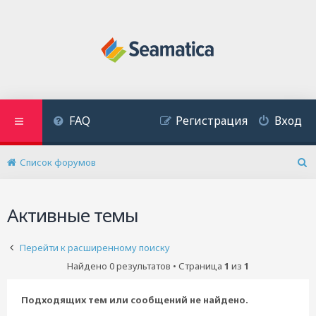
FAQ
Регистрация
Вход
Список форумов
П
о
и
Активные темы
с
к
Перейти к расширенному поиску
Найдено 0 результатов • Страница
1
из
1
Подходящих тем или сообщений не найдено.