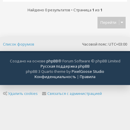
Найдено 0 результатов • Страница
1
из
1
Перейти
Список форумов
Часовой пояс:
UTC+03:00
Создано на основе
phpBB
® Forum Software © phpBB Limited
Русская поддержка phpBB
phpBB 3 Quarto theme by
PixelGoose Studio
Конфиденциальность
|
Правила
Удалить cookies
Связаться с администрацией