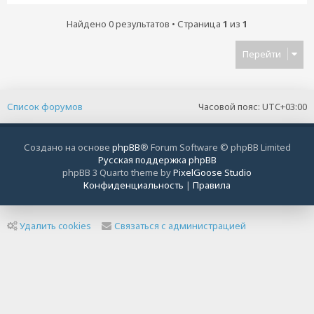
Найдено 0 результатов • Страница
1
из
1
Перейти
Список форумов
Часовой пояс:
UTC+03:00
Создано на основе
phpBB
® Forum Software © phpBB Limited
Русская поддержка phpBB
phpBB 3 Quarto theme by
PixelGoose Studio
Конфиденциальность
|
Правила
Удалить cookies
Связаться с администрацией