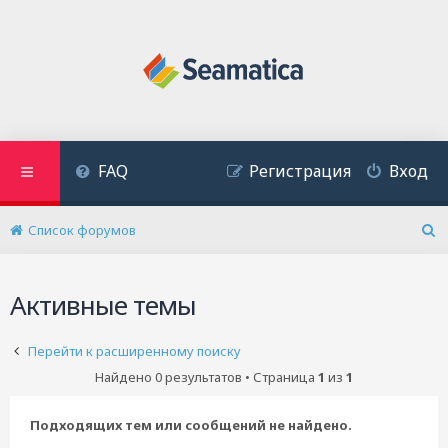
FAQ
Регистрация
Вход
Список форумов
П
о
и
Активные темы
с
к
Перейти к расширенному поиску
Найдено 0 результатов • Страница
1
из
1
Подходящих тем или сообщений не найдено.