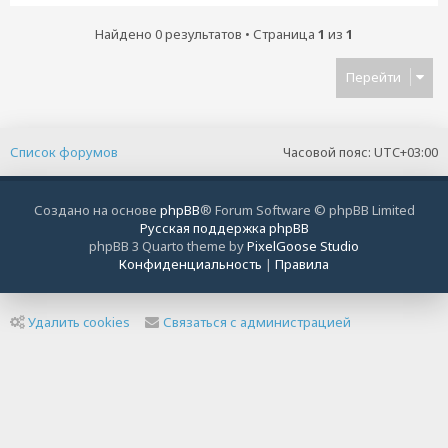
Найдено 0 результатов • Страница
1
из
1
Перейти
Список форумов
Часовой пояс:
UTC+03:00
Создано на основе
phpBB
® Forum Software © phpBB Limited
Русская поддержка phpBB
phpBB 3 Quarto theme by
PixelGoose Studio
Конфиденциальность
|
Правила
Удалить cookies
Связаться с администрацией