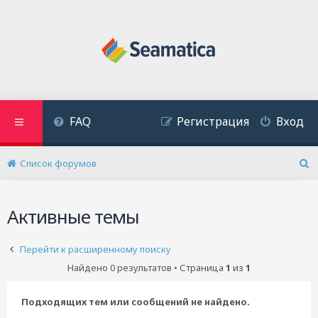
FAQ
Регистрация
Вход
Список форумов
П
о
и
Активные темы
с
к
Перейти к расширенному поиску
Найдено 0 результатов • Страница
1
из
1
Подходящих тем или сообщений не найдено.