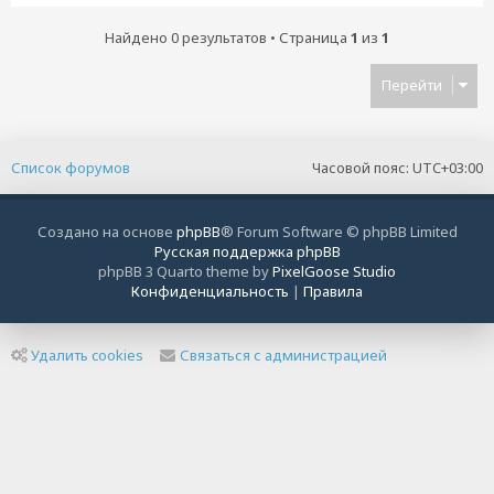
Найдено 0 результатов • Страница
1
из
1
Перейти
Список форумов
Часовой пояс:
UTC+03:00
Создано на основе
phpBB
® Forum Software © phpBB Limited
Русская поддержка phpBB
phpBB 3 Quarto theme by
PixelGoose Studio
Конфиденциальность
|
Правила
Удалить cookies
Связаться с администрацией