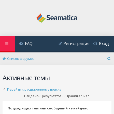
FAQ
Регистрация
Вход
Список форумов
П
о
и
Активные темы
с
к
Перейти к расширенному поиску
Найдено 0 результатов • Страница
1
из
1
Подходящих тем или сообщений не найдено.