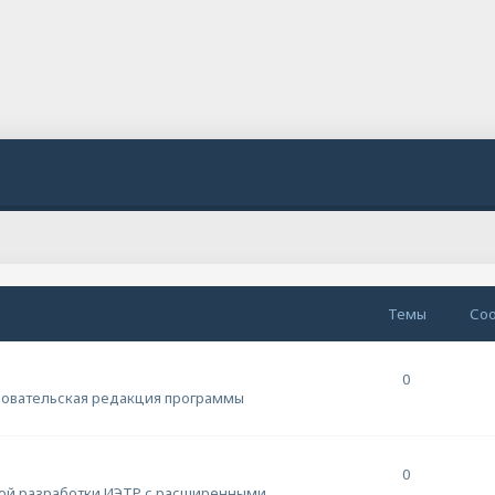
Темы
Со
0
овательская редакция программы
0
ой разработки ИЭТР с расширенными