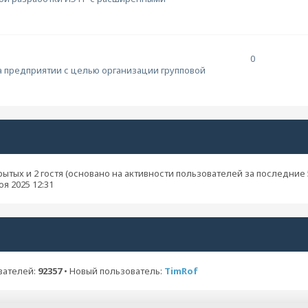
0
а предприятии с целью организации групповой
крытых и 2 гостя (основано на активности пользователей за последние 
оя 2025 12:31
вателей:
92357
• Новый пользователь:
TimRof