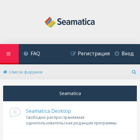
FAQ
Регистрация
Вход
Список форумов
П
о
и
Seamatica
с
к
Seamatica Desktop
Cвободно распространяемая
однопользовательская редакция программы