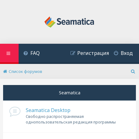
FAQ
Регистрация
Вход
Список форумов
П
о
и
Seamatica
с
к
Seamatica Desktop
Cвободно распространяемая
однопользовательская редакция программы