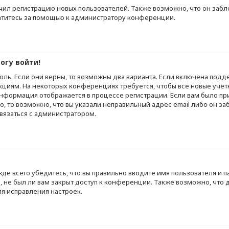
л регистрацию новых пользователей. Также возможно, что он забло
ратитесь за помощью к администратору конференции.
огу войти!
оль. Если они верны, то возможны два варианта. Если включена подд
кциям. На некоторых конференциях требуется, чтобы все новые учё
информация отображается в процессе регистрации. Если вам было п
, то возможно, что вы указали неправильный адрес email либо он з
связаться с администратором.
е всего убедитесь, что вы правильно вводите имя пользователя и п
, не был ли вам закрыт доступ к конференции. Также возможно, что
я исправления настроек.