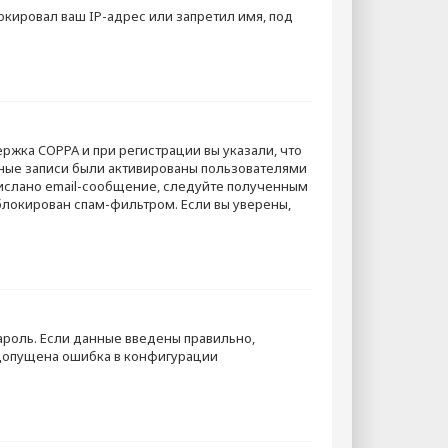
кировал ваш IP-адрес или запретил имя, под
ержка COPPA и при регистрации вы указали, что
тные записи были активированы пользователями
рислано email-сообщение, следуйте полученным
аблокирован спам-фильтром. Если вы уверены,
ароль. Если данные введены правильно,
 допущена ошибка в конфигурации