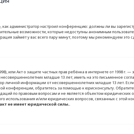
ция
ого, как администратор настроил конференцию: должны ли вы зареги
лнительные возможности, которые недоступны анонимным пользовател
истрация займёт у вас всего пару минут, поэтому мы рекомендуем это с
of 1998), или Акт о защите частных прав ребёнка в интернете от 1998 г
 несовершеннолетних младше 13 лет, иметь на это письменное согл
ор личной информации от несовершеннолетних младше 13 лет. Если в
й конференции, обратитесь за помощью к юрисконсульту. Обратите 
аций по правовым вопросам и не является объектом юридических от
ого использования и/или юридических вопросов, связанных с этой к
акт не имеет юридической силы.
.