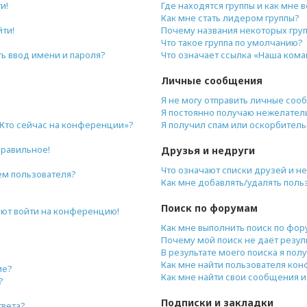
и!
Где находятся группы и как мне в
Как мне стать лидером группы?
йти!
Почему названия некоторых гру
Что такое группа по умолчанию?
ь ввод имени и пароля?
Что означает ссылка «Наша ком
Личные сообщения
Я не могу отправить личные соо
Я постоянно получаю нежелател
«Кто сейчас на конференции»?
Я получил спам или оскорбительн
правильное!
Друзья и недруги
Что означают списки друзей и н
ем пользователя?
Как мне добавлять/удалять поль
Поиск по форумам
буют войти на конференцию!
Как мне выполнить поиск по фо
Почему мой поиск не даёт резул
В результате моего поиска я пол
Как мне найти пользователя ко
ие?
Как мне найти свои сообщения 
?
Подписки и закладки
твета?