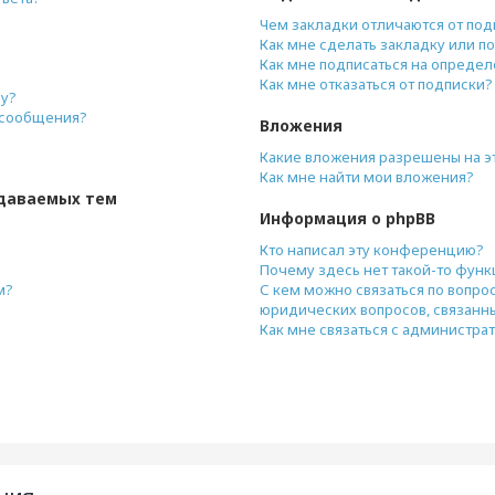
Чем закладки отличаются от под
Как мне сделать закладку или п
Как мне подписаться на опреде
Как мне отказаться от подписки?
ру?
и сообщения?
Вложения
Какие вложения разрешены на 
Как мне найти мои вложения?
даваемых тем
Информация о phpBB
Кто написал эту конференцию?
Почему здесь нет такой-то фун
м?
С кем можно связаться по вопро
юридических вопросов, связанн
Как мне связаться с администр