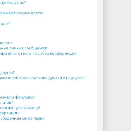
ступить в них?
пп имеют разные цвета?
анда»?
бщения!
ьные личные сообщения!
ый email от кого-то с этой конференции!
едругов?
зователей в списках моих друзей и недругов?
руму или форумам?
ьтатов?
учил пустую страницу!
нференции?
и созданные мной темы?