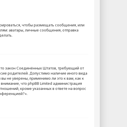
стрироваться, чтобы размещать сообщения, или
ям: аватары, личные сообщения, отправка
делать.
. — это закон Соединённых Штатов, требующий от
асие родителей. Допустимо наличие иного вида
ы не уверены, применимо ли это к вам, как к
внимание, что phpBB Limited администрация
ношений, кроме указанных в ответе на вопрос
онференцией?».