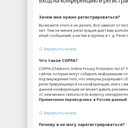
Вход на конференцию и регистра
Зачем мне нужно регистрироваться?
Вы можете этого и не делать. Всё зависит от т
нет. Тем не менее регистрация даёт вам допо
email-сообщений, участие в группах и т. д. Рег
Вернуться к началу
Что такое COPPA?
COPPA (Children’s Online Privacy Protection Act 
сайтов, которые могут собирать информацию от
подтверждения того, что опекуны разрешают сб
регистрирующемуся на конференции, или к само
данной конференции не может давать рекоменд
«С кем можно связаться по вопросу некорректн
Примечание переводчика: в России данный 
Вернуться к началу
Почему я не могу зарегистрироваться?