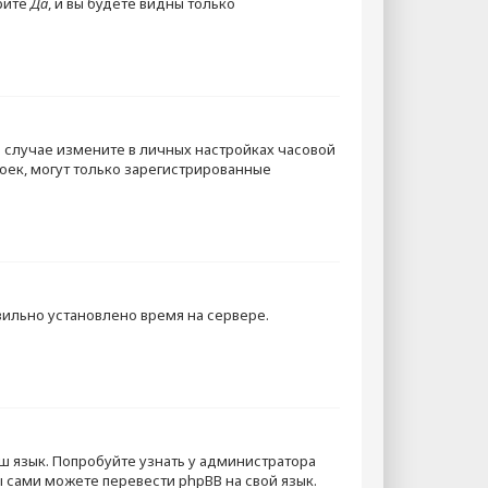
рите
Да
, и вы будете видны только
м случае измените в личных настройках часовой
троек, могут только зарегистрированные
вильно установлено время на сервере.
ш язык. Попробуйте узнать у администратора
ы сами можете перевести phpBB на свой язык.