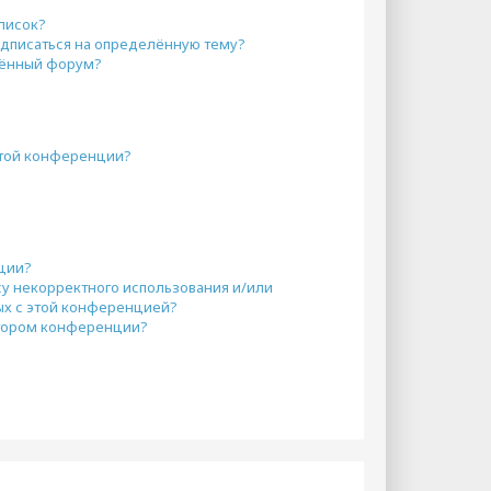
писок?
одписаться на определённую тему?
лённый форум?
этой конференции?
кции?
су некорректного использования и/или
ых с этой конференцией?
атором конференции?