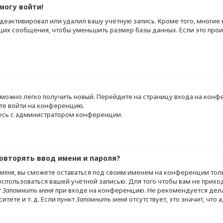
могу войти!
 деактивировал или удалил вашу учётную запись. Кроме того, многи
их сообщения, чтобы уменьшить размер базы данных. Если это прои
ь, можно легко получить новый. Перейдите на страницу входа на кон
те войти на конференцию.
тесь с администратором конференции.
овторять ввод имени и пароля?
меня
, вы сможете оставаться под своим именем на конференции тол
воспользоваться вашей учётной записью. Для того чтобы вам не прих
т
Запомнить меня
при входе на конференцию. Не рекомендуется дела
тете и т. д. Если пункт
Запомнить меня
отсутствует, это значит, что