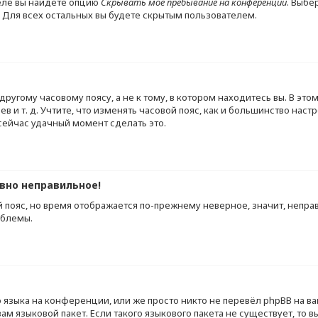
еле вы найдёте опцию
Скрывать моё пребывание на конференции
. Выбе
 Для всех остальных вы будете скрытым пользователем.
ругому часовому поясу, а не к тому, в котором находитесь вы. В это
иев и т. д. Учтите, что изменять часовой пояс, как и большинство нас
 сейчас удачный момент сделать это.
авно неправильное!
й пояс, но время отображается по-прежнему неверное, значит, непра
облемы.
языка на конференции, или же просто никто не перевёл phpBB на ва
м языковой пакет. Если такого языкового пакета не существует, то в