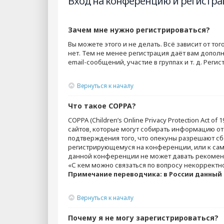
Вход на конференцию и регистра
Зачем мне нужно регистрироваться?
Вы можете этого и не делать. Всё зависит от т
нет. Тем не менее регистрация даёт вам допо
email-сообщений, участие в группах и т. д. Рег
Вернуться к началу
Что такое COPPA?
COPPA (Children’s Online Privacy Protection Act 
сайтов, которые могут собирать информацию от
подтверждения того, что опекуны разрешают сб
регистрирующемуся на конференции, или к само
данной конференции не может давать рекоменд
«С кем можно связаться по вопросу некорректн
Примечание переводчика: в России данный 
Вернуться к началу
Почему я не могу зарегистрироваться?