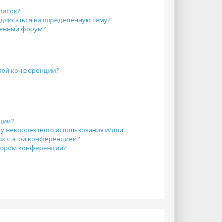
писок?
одписаться на определённую тему?
лённый форум?
этой конференции?
кции?
су некорректного использования и/или
ых с этой конференцией?
атором конференции?