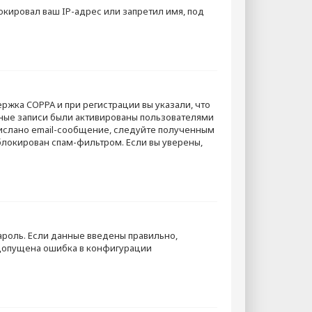
кировал ваш IP-адрес или запретил имя, под
ержка COPPA и при регистрации вы указали, что
тные записи были активированы пользователями
рислано email-сообщение, следуйте полученным
аблокирован спам-фильтром. Если вы уверены,
ароль. Если данные введены правильно,
 допущена ошибка в конфигурации