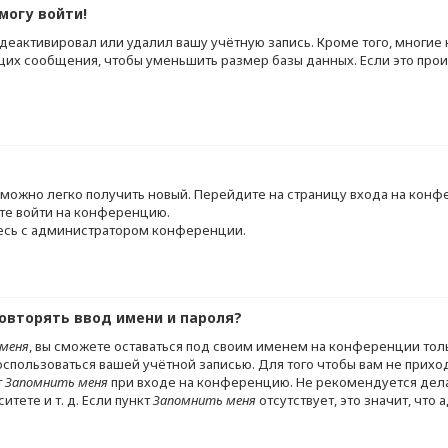
могу войти!
 деактивировал или удалил вашу учётную запись. Кроме того, многи
их сообщения, чтобы уменьшить размер базы данных. Если это прои
ь, можно легко получить новый. Перейдите на страницу входа на кон
те войти на конференцию.
тесь с администратором конференции.
овторять ввод имени и пароля?
меня
, вы сможете оставаться под своим именем на конференции тол
воспользоваться вашей учётной записью. Для того чтобы вам не прих
т
Запомнить меня
при входе на конференцию. Не рекомендуется дела
тете и т. д. Если пункт
Запомнить меня
отсутствует, это значит, что