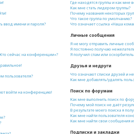
и!
Где находятся группы и как мне в
Как мне стать лидером группы?
йти!
Почему названия некоторых гру
Что такое группа по умолчанию?
ь ввод имени и пароля?
Что означает ссылка «Наша ком
Личные сообщения
Я не могу отправить личные соо
Я постоянно получаю нежелател
«Кто сейчас на конференции»?
Я получил спам или оскорбительн
правильное!
Друзья и недруги
Что означают списки друзей и н
ем пользователя?
Как мне добавлять/удалять поль
Поиск по форумам
буют войти на конференцию!
Как мне выполнить поиск по фо
Почему мой поиск не даёт резул
В результате моего поиска я пол
Как мне найти пользователя ко
ие?
Как мне найти свои сообщения 
?
Подписки и закладки
твета?