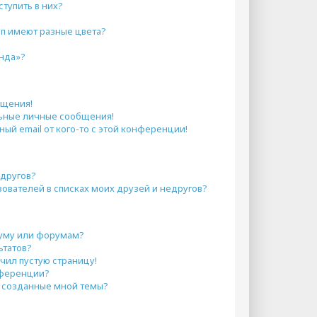
ступить в них?
пп имеют разные цвета?
анда»?
бщения!
ьные личные сообщения!
ый email от кого-то с этой конференции!
едругов?
зователей в списках моих друзей и недругов?
руму или форумам?
ьтатов?
учил пустую страницу!
нференции?
и созданные мной темы?