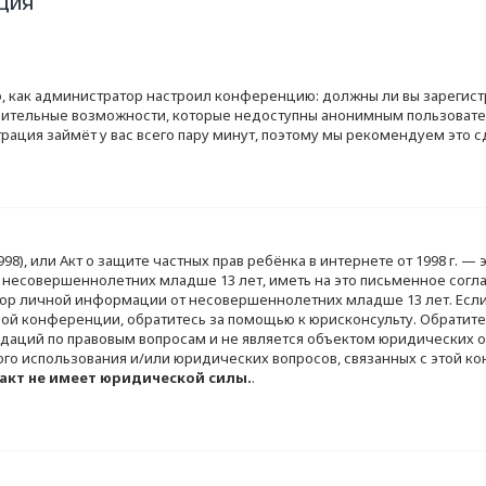
ция
ого, как администратор настроил конференцию: должны ли вы зареги
лнительные возможности, которые недоступны анонимным пользовател
истрация займёт у вас всего пару минут, поэтому мы рекомендуем это с
of 1998), или Акт о защите частных прав ребёнка в интернете от 1998 г
 несовершеннолетних младше 13 лет, иметь на это письменное согл
ор личной информации от несовершеннолетних младше 13 лет. Если в
й конференции, обратитесь за помощью к юрисконсульту. Обратите 
аций по правовым вопросам и не является объектом юридических от
ого использования и/или юридических вопросов, связанных с этой к
акт не имеет юридической силы.
.