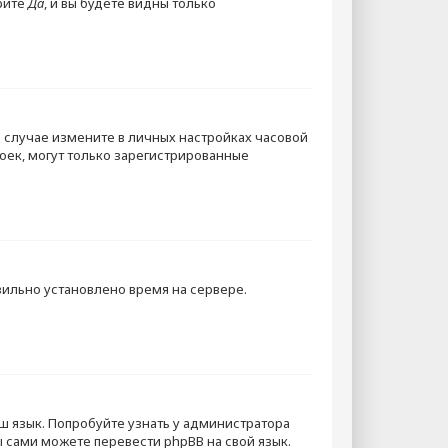
рите
Да
, и вы будете видны только
м случае измените в личных настройках часовой
троек, могут только зарегистрированные
вильно установлено время на сервере.
ш язык. Попробуйте узнать у администратора
ы сами можете перевести phpBB на свой язык.