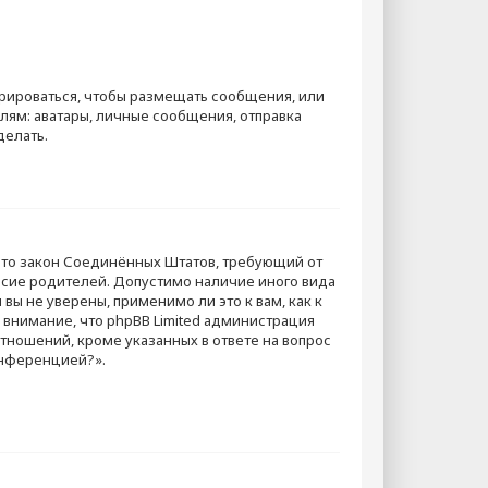
стрироваться, чтобы размещать сообщения, или
ям: аватары, личные сообщения, отправка
делать.
. — это закон Соединённых Штатов, требующий от
асие родителей. Допустимо наличие иного вида
ы не уверены, применимо ли это к вам, как к
внимание, что phpBB Limited администрация
ношений, кроме указанных в ответе на вопрос
онференцией?».