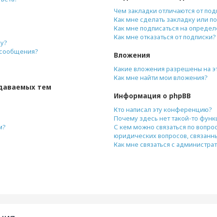
Чем закладки отличаются от под
Как мне сделать закладку или п
Как мне подписаться на опреде
Как мне отказаться от подписки?
ру?
и сообщения?
Вложения
Какие вложения разрешены на 
Как мне найти мои вложения?
даваемых тем
Информация о phpBB
Кто написал эту конференцию?
Почему здесь нет такой-то фун
м?
С кем можно связаться по вопро
юридических вопросов, связанн
Как мне связаться с администр