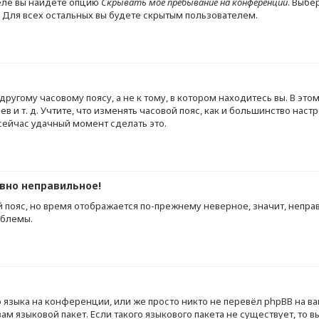
еле вы найдёте опцию
Скрывать моё пребывание на конференции
. Выбе
 Для всех остальных вы будете скрытым пользователем.
ругому часовому поясу, а не к тому, в котором находитесь вы. В это
иев и т. д. Учтите, что изменять часовой пояс, как и большинство нас
 сейчас удачный момент сделать это.
авно неправильное!
й пояс, но время отображается по-прежнему неверное, значит, непра
облемы.
языка на конференции, или же просто никто не перевёл phpBB на ва
м языковой пакет. Если такого языкового пакета не существует, то в