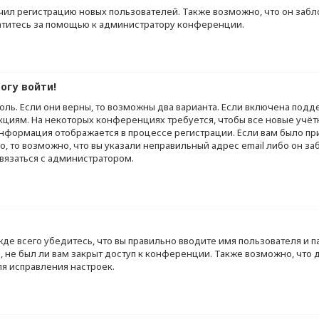
л регистрацию новых пользователей. Также возможно, что он забло
ратитесь за помощью к администратору конференции.
огу войти!
оль. Если они верны, то возможны два варианта. Если включена подд
кциям. На некоторых конференциях требуется, чтобы все новые учё
информация отображается в процессе регистрации. Если вам было п
, то возможно, что вы указали неправильный адрес email либо он з
связаться с администратором.
е всего убедитесь, что вы правильно вводите имя пользователя и п
, не был ли вам закрыт доступ к конференции. Также возможно, что
я исправления настроек.